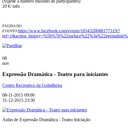
(Sujeite a numero máximo de participantes)
20 €/ mês
PÁGINA DO
https://www.facebook.com/events/1654320688177319/?
EVENTO:
ref=1&action_history=%5b%7b%22surface%22%3a%22permali
08
nov
Expressão Dramática - Teatro para iniciantes
Centro Recreativo da Golpilheira
08-11-2015 09:00
31-12-2015 23:30
Aulas de Expressão Dramática - Teatro Iniciação