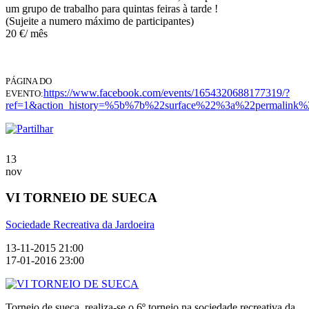
um grupo de trabalho para quintas feiras à tarde !
(Sujeite a numero máximo de participantes)
20 €/ mês
PÁGINA DO
https://www.facebook.com/events/1654320688177319/?
EVENTO:
ref=1&action_history=%5b%7b%22surface%22%3a%22permali
13
nov
VI TORNEIO DE SUECA
Sociedade Recreativa da Jardoeira
13-11-2015 21:00
17-01-2016 23:00
Torneio de sueca, realiza-se o 6º torneio na sociedade recreativa da