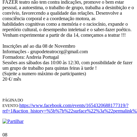
FAZER teatro não tem contra indicações, promove o bem estar
pessoal, a autoestima, o trabalho de grupo, trabalha a desinibição e o
convívio, favorecendo a qualidade das relações. Desenvolve a
consciência corporal e a coordenação motora, as
habilidades cognitivas como a memória e o raciocínio, expande o
repertório cultural, o desempenho inteletual e o saber-fazer poético.
Venham experimentar a partir de dia 14, começamos a teatrar !!!
Inscrições até ao dia 08 de Novembro
Informações - grupodeteatrocrg@gmail.com
Formadora: Andreia Portugal
Sessões aos sábados das 10:00 às 12:30, com possibilidade de fazer
um grupo de trabalho para quintas feiras à tarde !
(Sujeite a numero máximo de participantes)
20 €/ mês
PÁGINA DO
https://www.facebook.com/events/1654320688177319/?
EVENTO:
ref=1&action_history=%5b%7b%22surface%22%3a%22permali
08