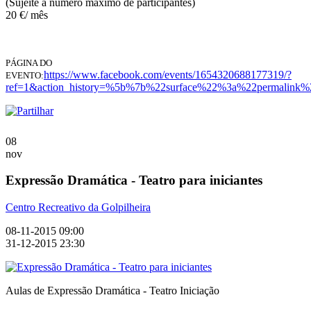
(Sujeite a numero máximo de participantes)
20 €/ mês
PÁGINA DO
https://www.facebook.com/events/1654320688177319/?
EVENTO:
ref=1&action_history=%5b%7b%22surface%22%3a%22permali
08
nov
Expressão Dramática - Teatro para iniciantes
Centro Recreativo da Golpilheira
08-11-2015 09:00
31-12-2015 23:30
Aulas de Expressão Dramática - Teatro Iniciação