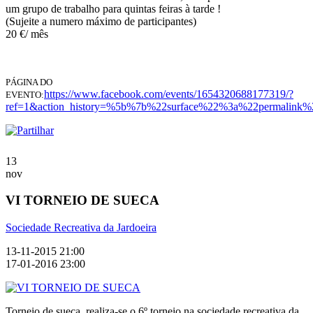
um grupo de trabalho para quintas feiras à tarde !
(Sujeite a numero máximo de participantes)
20 €/ mês
PÁGINA DO
https://www.facebook.com/events/1654320688177319/?
EVENTO:
ref=1&action_history=%5b%7b%22surface%22%3a%22permali
13
nov
VI TORNEIO DE SUECA
Sociedade Recreativa da Jardoeira
13-11-2015 21:00
17-01-2016 23:00
Torneio de sueca, realiza-se o 6º torneio na sociedade recreativa da