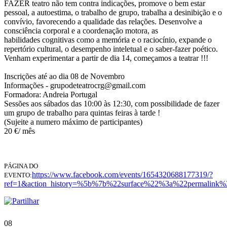
FAZER teatro não tem contra indicações, promove o bem estar
pessoal, a autoestima, o trabalho de grupo, trabalha a desinibição e o
convívio, favorecendo a qualidade das relações. Desenvolve a
consciência corporal e a coordenação motora, as
habilidades cognitivas como a memória e o raciocínio, expande o
repertório cultural, o desempenho inteletual e o saber-fazer poético.
Venham experimentar a partir de dia 14, começamos a teatrar !!!
Inscrições até ao dia 08 de Novembro
Informações - grupodeteatrocrg@gmail.com
Formadora: Andreia Portugal
Sessões aos sábados das 10:00 às 12:30, com possibilidade de fazer
um grupo de trabalho para quintas feiras à tarde !
(Sujeite a numero máximo de participantes)
20 €/ mês
PÁGINA DO
https://www.facebook.com/events/1654320688177319/?
EVENTO:
ref=1&action_history=%5b%7b%22surface%22%3a%22permali
08